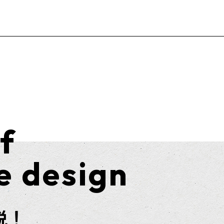
f
e design
説！